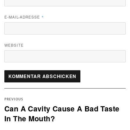
E-MAIL-ADRESSE
*
WEBSITE
Beitragsnavigation
PREVIOUS
Can A Cavity Cause A Bad Taste
Previous
In The Mouth?
post: