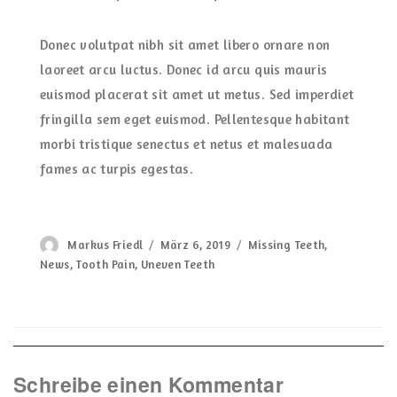
Donec volutpat nibh sit amet libero ornare non
laoreet arcu luctus. Donec id arcu quis mauris
euismod placerat sit amet ut metus. Sed imperdiet
fringilla sem eget euismod. Pellentesque habitant
morbi tristique senectus et netus et malesuada
fames ac turpis egestas.
Author
Posted
Categories
Markus Friedl
März 6, 2019
Missing Teeth
,
on
News
,
Tooth Pain
,
Uneven Teeth
Schreibe einen Kommentar