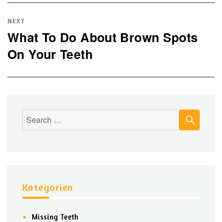
NEXT
What To Do About Brown Spots
Next
On Your Teeth
post:
SEAR
Search
for:
Kategorien
Missing Teeth