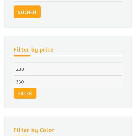
können
nach:
auf
SUCHEN
der
Produktseite
gewählt
werden
Filter by price
Min.
Preis
Max.
Preis
FILTER
Filter by Color