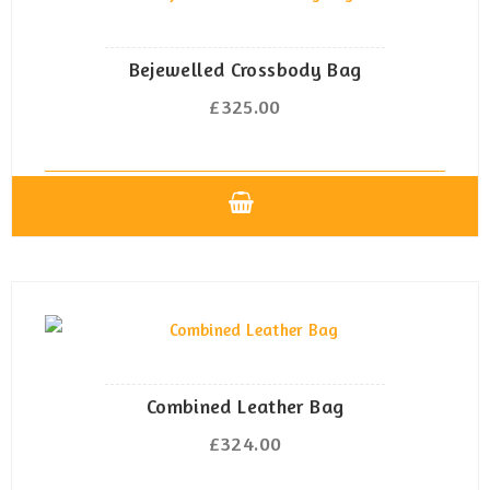
Bejewelled Crossbody Bag
£
325.00
Dieses
Produkt
weist
mehrere
Varianten
auf.
Die
Combined Leather Bag
Optionen
£
324.00
können