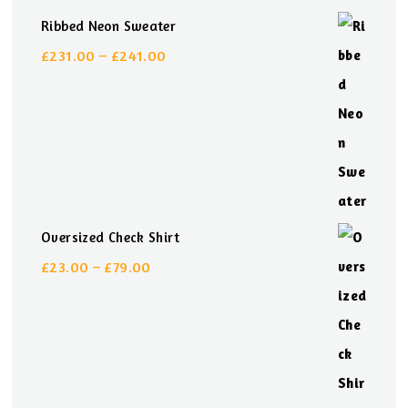
Ribbed Neon Sweater
£
231.00
–
£
241.00
Preisspanne:
£231.00
bis
£241.00
Oversized Check Shirt
£
23.00
–
£
79.00
Preisspanne:
£23.00
bis
£79.00