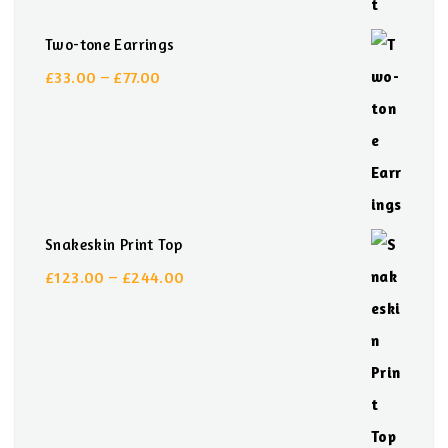
Two-tone Earrings
£
33.00
–
£
77.00
Preisspanne:
£33.00
bis
£77.00
Snakeskin Print Top
£
123.00
–
£
244.00
Preisspanne:
£123.00
bis
£244.00