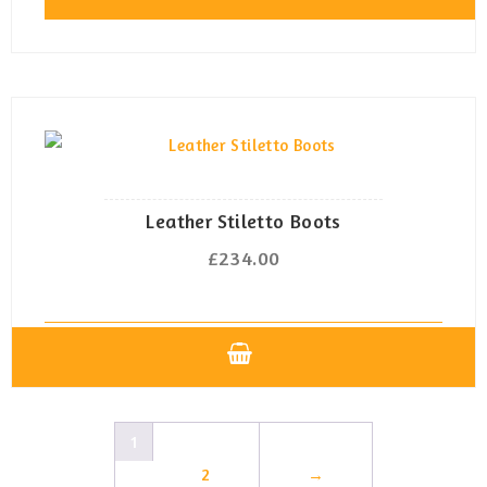
der
Produktseite
gewählt
werden
Leather Stiletto Boots
£
234.00
Dieses
Produkt
weist
1
mehrere
2
→