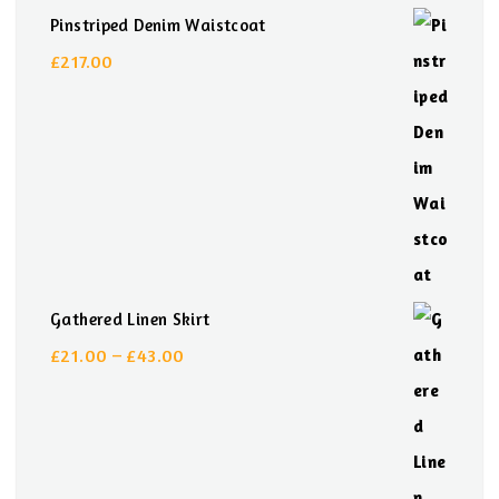
Pinstriped Denim Waistcoat
£
217.00
Gathered Linen Skirt
£
21.00
–
£
43.00
Preisspanne:
£21.00
bis
£43.00