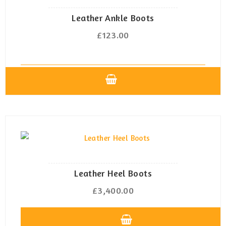
auf.
Die
Leather Ankle Boots
Optionen
£
123.00
können
auf
der
Produktseite
Dieses
gewählt
Produkt
werden
weist
mehrere
Varianten
auf.
Die
Leather Heel Boots
Optionen
£
3,400.00
können
auf