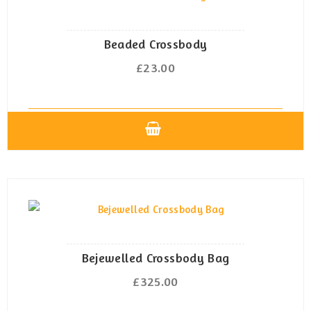
Beaded Crossbody
£
23.00
Dieses
Produkt
weist
mehrere
Varianten
auf.
Die
Bejewelled Crossbody Bag
Optionen
£
325.00
können