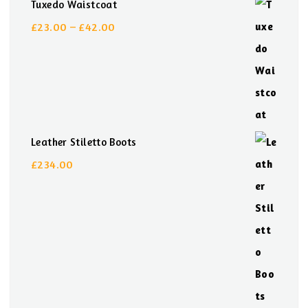
Tuxedo Waistcoat
£
23.00
–
£
42.00
Preisspanne:
£23.00
bis
£42.00
Leather Stiletto Boots
£
234.00