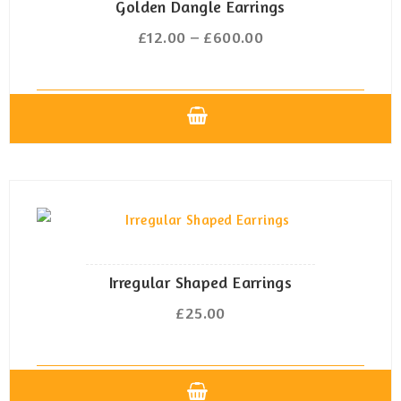
Die
Golden Dangle Earrings
Optionen
£
12.00
–
£
600.00
Preisspanne:
können
£12.00
auf
bis
der
£600.00
Produktseite
Dieses
gewählt
Produkt
werden
weist
mehrere
Varianten
auf.
Die
Irregular Shaped Earrings
Optionen
£
25.00
können
auf
der