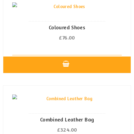
mehrere
Varianten
auf.
Die
Coloured Shoes
Optionen
£
76.00
können
auf
der
Produktseite
Dieses
gewählt
Produkt
werden
weist
mehrere
Varianten
auf.
Die
Combined Leather Bag
Optionen
£
324.00