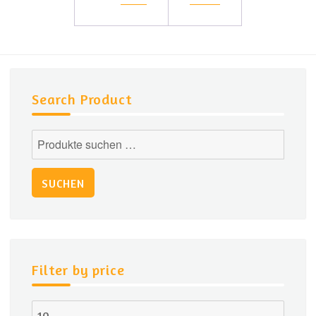
Varianten
auf.
Die
Optionen
können
Search Product
auf
der
Suchen
Produktseite
nach:
gewählt
werden
SUCHEN
Filter by price
Min.