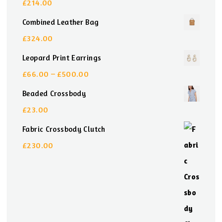
£
214.00
Combined Leather Bag
£
324.00
Leopard Print Earrings
Preisspanne:
£
66.00
–
£
500.00
£66.00
Beaded Crossbody
bis
£
23.00
£500.00
Fabric Crossbody Clutch
£
230.00