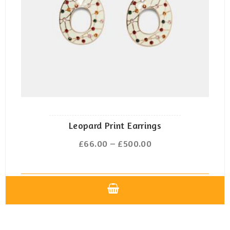
der
Produktseite
gewählt
werden
Leopard Print Earrings
Preisspanne:
£
66.00
–
£
500.00
£66.00
bis
£500.00
Dieses
Produkt
weist