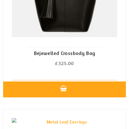
Bejewelled Crossbody Bag
£
325.00
Dieses
Produkt
weist
mehrere
Varianten