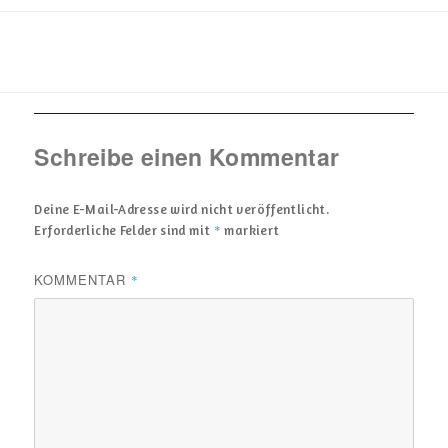
mehrere
Varianten
auf.
Die
Optionen
Schreibe einen Kommentar
können
auf
Deine E-Mail-Adresse wird nicht veröffentlicht.
der
*
Erforderliche Felder sind mit
markiert
Produktseite
gewählt
KOMMENTAR
*
werden